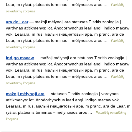
Lear, m ryšiai: platesnis terminas – mėlynosios aros …
Paukščių
pavadinimų žodynas
ara de Lear
— mažoji mėlynoji ara statusas T sritis zoologija |
vardynas atitikmenys: lot. Anodorhynchus leari angl. indigo macaw
vok. Learara, m rus. малый гиацинтовый ара, m pranc. ara de
Lear, m ryšiai: platesnis terminas – mėlynosios aros …
Paukščių
pavadinimų žodynas
indigo macaw
— mažoji mėlynoji ara statusas T sritis zoologija |
vardynas atitikmenys: lot. Anodorhynchus leari angl. indigo macaw
vok. Learara, m rus. малый гиацинтовый ара, m pranc. ara de
Lear, m ryšiai: platesnis terminas – mėlynosios aros …
Paukščių
pavadinimų žodynas
mažoji mėlynoji ara
— statusas T sritis zoologija | vardynas
atitikmenys: lot. Anodorhynchus leari angl. indigo macaw vok.
Learara, m rus. малый гиацинтовый ара, m pranc. ara de Lear, m
ryšiai: platesnis terminas – mėlynosios aros …
Paukščių pavadinimų
žodynas