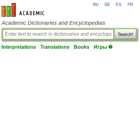
RU
DE
ES
FR
en-academic.com
Academic Dictionaries and Encyclopedias
Search!
Interpretations
Translations
Books
Игры ⚽