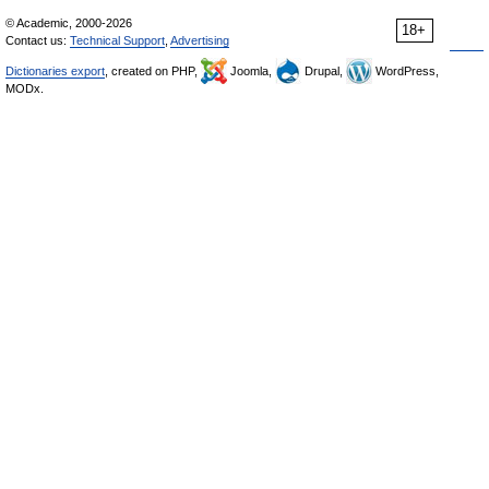
© Academic, 2000-2026
18+
Contact us:
Technical Support
,
Advertising
Dictionaries export
, created on PHP,
Joomla,
Drupal,
WordPress,
MODx.