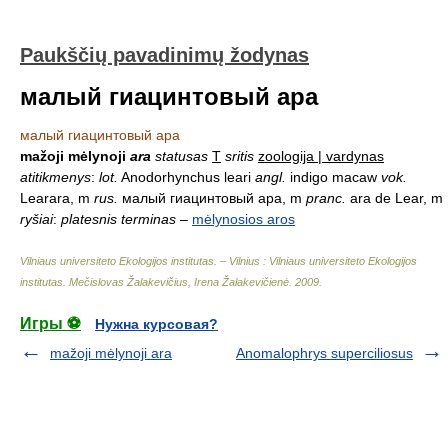
Paukščių pavadinimų žodynas
малый гиацинтовый ара
малый гиацинтовый ара
mažoji mėlynoji
ara
statusas
T
sritis
zoologija | vardynas
atitikmenys
:
lot.
Anodorhynchus leari
angl.
indigo macaw
vok.
Learara, m
rus.
малый гиацинтовый ара, m
pranc.
ara de Lear, m
ryšiai
:
platesnis terminas
–
mėlynosios aros
Vilniaus universiteto Ekologijos institutas. – Vilnius : Vilniaus universiteto Ekologijos
institutas
.
Mečislovas Žalakevičius, Irena Žalakevičienė
.
2009
.
Игры ⚽
Нужна курсовая?
mažoji mėlynoji ara
Anomalophrys superciliosus