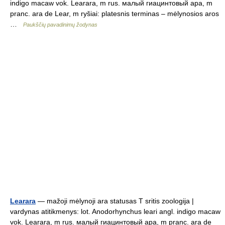
indigo macaw vok. Learara, m rus. малый гиацинтовый ара, m
pranc. ara de Lear, m ryšiai: platesnis terminas – mėlynosios aros
…
Paukščių pavadinimų žodynas
Learara
— mažoji mėlynoji ara statusas T sritis zoologija |
vardynas atitikmenys: lot. Anodorhynchus leari angl. indigo macaw
vok. Learara, m rus. малый гиацинтовый ара, m pranc. ara de