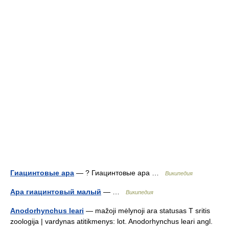
Гиацинтовые ара
— ? Гиацинтовые ара …
Википедия
Ара гиацинтовый малый
— …
Википедия
Anodorhynchus leari
— mažoji mėlynoji ara statusas T sritis
zoologija | vardynas atitikmenys: lot. Anodorhynchus leari angl.